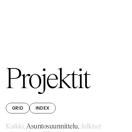
Projektit
GRID
INDEX
Kaikki,
Asuntosuunnittelu,
Julkiset