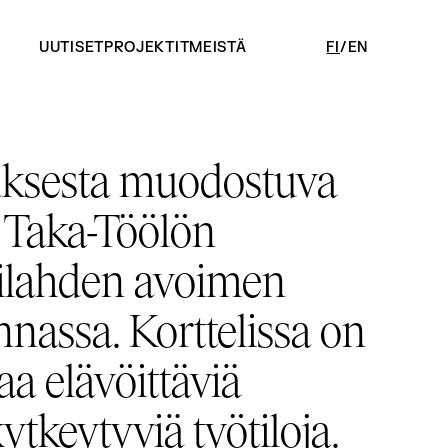
UUTISET
PROJEKTIT
MEISTÄ
FI
EN
uksesta muodostuva
ee Taka-Töölön
eilahden avoimen
nnassa. Korttelissa on
aa elävöittäviä
kytkeytyviä työtiloja.