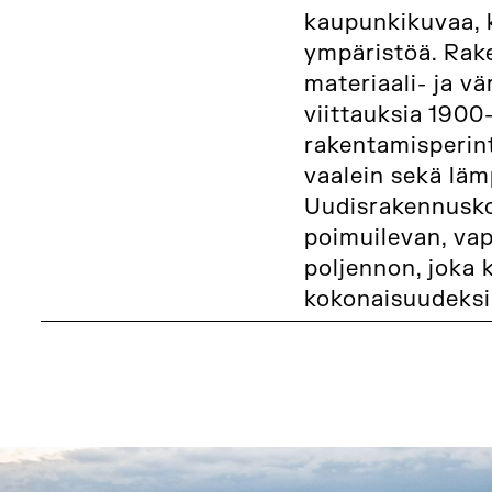
kaupunkikuvaa, 
ympäristöä. Rak
materiaali- ja v
viittauksia 1900
rakentamisperint
vaalein sekä läm
Uudisrakennusk
poimuilevan, va
poljennon, joka 
kokonaisuudeksi