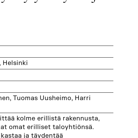
, Helsinki
en, Tuomas Uusheimo, Harri
ttää kolme erillistä rakennusta,
t omat erilliset taloyhtiönsä.
rikastaa ja täydentää