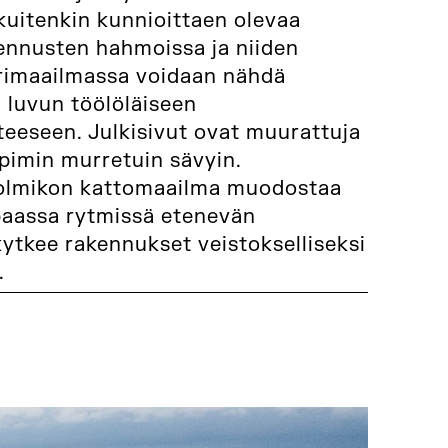
kuitenkin kunnioittaen olevaa
ennusten hahmoissa ja niiden
ärimaailmassa voidaan nähdä
- luvun töölöläiseen
eeseen. Julkisivut ovat muurattuja
pimin murretuin sävyin.
olmikon kattomaailma muodostaa
paassa rytmissä etenevän
kytkee rakennukset veistokselliseksi
.