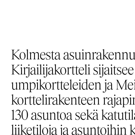
Kolmesta asuinrakenn
Kirjailijakortteli sijaits
umpikortteleiden ja M
korttelirakenteen rajapi
130 asuntoa sekä katutil
liiketiloja ja asuntoihin 