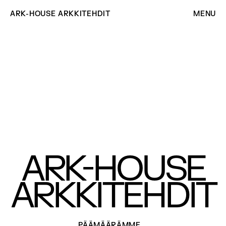
ARK-HOUSE ARKKITEHDIT
MENU
-
ARK
HOUSE
ARKKITEHDIT
PÄÄMÄÄRÄMME