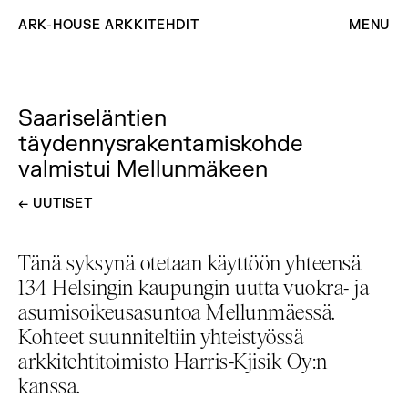
ARK-HOUSE ARKKITEHDIT
MENU
Saariseläntien
täydennysrakentamiskohde
valmistui Mellunmäkeen
←
MENE TAKASIN
UUTISET
Tänä syksynä otetaan käyttöön yhteensä
134 Helsingin kaupungin uutta vuokra- ja
asumisoikeusasuntoa Mellunmäessä.
Kohteet suunniteltiin yhteistyössä
arkkitehtitoimisto Harris-Kjisik Oy:n
kanssa.